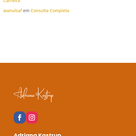
Carreira
wanulsaf
em
Consulta Completa
Adriana Kastrup