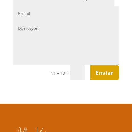
Enviar
=
11 + 12