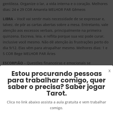
gentileza. Organize o lar, a vida interna e o coração. Melhores
dias: 24 e 29 COR Amarela MELHOR PAR Gêmeos
LIBRA
– Você vai sentir mais necessidade de se expressar e,
talvez, de pôr as cartas abertas sobre a mesa. Entretanto, vale
atenção aos excessos verbais, principalmente na primeira
quinzena. Escreva, leia, e reflita porque sua voz pode curar,
inclusive você mesmo. Não dê atenção às frustrações perto do
dia 9/12. Elas vêm para atrapalhar mesmo. Melhores dias: 1 e
5 COR Bege MELHOR PAR Áries
ESCORPIÃO
– Questões financeiras e emocionais se
entrelaçam. Hora de rever os gastos, valores e vínculos. Você
X
Estou procurando pessoas
fecha o ano mais consciente do que realmente vale a pena.
para trabalhar comigo, quer
Ótimo mês para renascer emocionalmente. Solteiros brilharão
saber o precisa? Saber jogar
mais que o sol! Faça plano para 2026 na segunda quinzena do
Tarot.
mês; eles virão com maior clareza. Melhores dias: 1 e 5 COR
Vermelha MELHOR PAR Capricórnio
Clica no link abaixo assista a aula gratuita e vem trabalhar
SAGITÁRIO
– Hora de acolher a confiança e de tomar grandes
comigo.
decisões. Você terá a clareza necessária para saber escolher