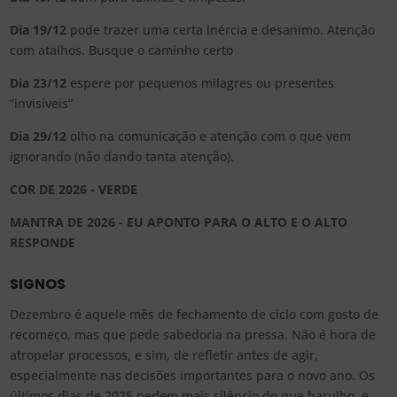
Dia 19/12
pode trazer uma certa inércia e desanimo. Atenção
com atalhos. Busque o caminho certo
Dia 23/12
espere por pequenos milagres ou presentes
“invisíveis”
Dia 29/12
olho na comunicação e atenção com o que vem
ignorando (não dando tanta atenção).
COR DE 2026 - VERDE
MANTRA DE 2026 - EU APONTO PARA O ALTO E O ALTO
RESPONDE
SIGNOS
Dezembro é aquele mês de fechamento de ciclo com gosto de
recomeço, mas que pede sabedoria na pressa. Não é hora de
atropelar processos, e sim, de refletir antes de agir,
especialmente nas decisões importantes para o novo ano. Os
últimos dias de 2025 pedem mais silêncio do que barulho, e