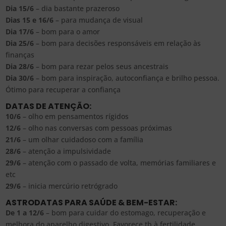
Dia 15/6
– dia bastante prazeroso
Dias 15 e 16/6
– para mudança de visual
Dia 17/6
– bom para o amor
Dia 25/6
– bom para decisões responsáveis em relação às
finanças
Dia 28/6
– bom para rezar pelos seus ancestrais
Dia 30/6
– bom para inspiração, autoconfiança e brilho pessoa.
Ótimo para recuperar a confiança
DATAS DE ATENÇÃO:
10/6
– olho em pensamentos rígidos
12/6
– olho nas conversas com pessoas próximas
21/6
– um olhar cuidadoso com a família
28/6
– atenção a impulsividade
29/6
– atenção com o passado de volta, memórias familiares e
etc
29/6
– inicia mercúrio retrógrado
ASTRODATAS PARA SAÚDE & BEM-ESTAR:
De 1 a 12/6
– bom para cuidar do estomago, recuperação e
melhora do aparelho digestivo. Favorece tb à fertilidade,