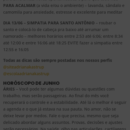
PARA ACALMAR
(a vida e/ou o ambiente) – lavanda, sândalo e
camomila para ansiedade, estresse e excelente para meditar
DIA 13/06 – SIMPATIA PARA SANTO ANTÔNIO
– roubar o
santo e colocá-lo de cabeça pra baixo até arrumar um
namorado – melhores horários entre 2:53 até 6:06; entre 8:34
até 12:00 e entre 16:06 até 18:25 EVITE fazer a simpatia entre
12:55 e 16:05
Todas as dicas são sempre postadas nos nossos perfis
@siteadrianakastrup
@escolaadrianakastrup
HORÓSCOPO DE JUNHO
ÁRIES
– Você pode ter algumas dúvidas ou questões com
trabalho, mas serão passageiras. Ao final do mês você
recuperará o controle e a estabilidade. Até lá o melhor é seguir
a agenda e o que já estava na sua pauta. No amor, não se
deixe levar por medos. Fale o que precisa, mesmo que seja
delicado abordar alguns assuntos. Provas, decisões e ajustes
serão necessários. Na saúde, olho nas articulações, cartilagens