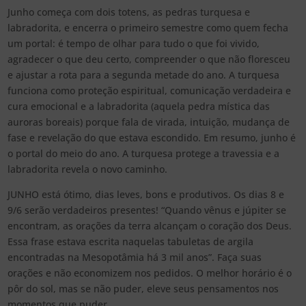
Junho começa com dois totens, as pedras turquesa e
labradorita, e encerra o primeiro semestre como quem fecha
um portal: é tempo de olhar para tudo o que foi vivido,
agradecer o que deu certo, compreender o que não floresceu
e ajustar a rota para a segunda metade do ano. A turquesa
funciona como proteção espiritual, comunicação verdadeira e
cura emocional e a labradorita (aquela pedra mística das
auroras boreais) porque fala de virada, intuição, mudança de
fase e revelação do que estava escondido. Em resumo, junho é
o portal do meio do ano. A turquesa protege a travessia e a
labradorita revela o novo caminho.
JUNHO está ótimo, dias leves, bons e produtivos. Os dias 8 e
9/6 serão verdadeiros presentes! “Quando vênus e júpiter se
encontram, as orações da terra alcançam o coração dos Deus.
Essa frase estava escrita naquelas tabuletas de argila
encontradas na Mesopotâmia há 3 mil anos”. Faça suas
orações e não economizem nos pedidos. O melhor horário é o
pôr do sol, mas se não puder, eleve seus pensamentos nos
momentos que puder.