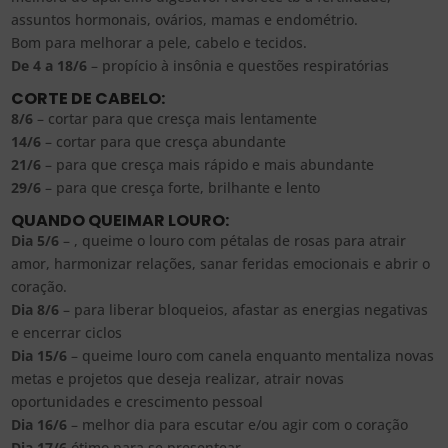
assuntos hormonais, ovários, mamas e endométrio.
Bom para melhorar a pele, cabelo e tecidos.
De 4 a 18/6
– propício à insônia e questões respiratórias
CORTE DE CABELO:
8/6
– cortar para que cresça mais lentamente
14/6
– cortar para que cresça abundante
21/6
– para que cresça mais rápido e mais abundante
29/6
– para que cresça forte, brilhante e lento
QUANDO QUEIMAR LOURO:
Dia 5/6
– , queime o louro com pétalas de rosas para atrair
amor, harmonizar relações, sanar feridas emocionais e abrir o
coração.
Dia 8/6
– para liberar bloqueios, afastar as energias negativas
e encerrar ciclos
Dia 15/6
– queime louro com canela enquanto mentaliza novas
metas e projetos que deseja realizar, atrair novas
oportunidades e crescimento pessoal
Dia 16/6
– melhor dia para escutar e/ou agir com o coração
Dia 17/6
ótimo para se presentear