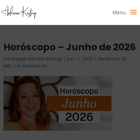
Menu
Horóscopo – Junho de 2026
por
Equipe Adriana Kastrup
|
jun 11, 2026
|
Horóscopo do
Mês
|
0 comentários