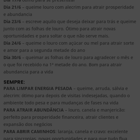
Dia 21/6
– queime louro com alecrim para atrair prosperidade
e abundancia
Dia 23/6
– escreve aquilo que deseja deixar para trás e queime
junto com as folhas de louro. Ótimo para atrair novas
oportunidades e para soltar o que não serve mais.
Dia 24/6
– queime o louro com açúcar ou mel para atrair sorte
e amor para a segunda metade do ano
Dia 30/6
– queimar as folhas de louro para agradecer o mês e
o que foi recebido na 1ª metade do ano. Bom para atrair
abundancia para a vida
SEMPRE:
PARA LIMPAR ENERGIA PESADA
– queime, arruda, sálvia e
alecrim: ótimo para depois de visitas indesejadas, quando o
ambiente todo pesa e para mudanças de fases na vida
PARA ATRAIR ABUNDÂNCIA
– louro, canela e manjericão:
perfeito para prosperidade financeira, atrair clientes e
expansão dos negócios
PARA ABRIR CAMINHOS
: laranja, canela e cravo: excelente
para sincronias, novas oportunidades e para que tudo flua