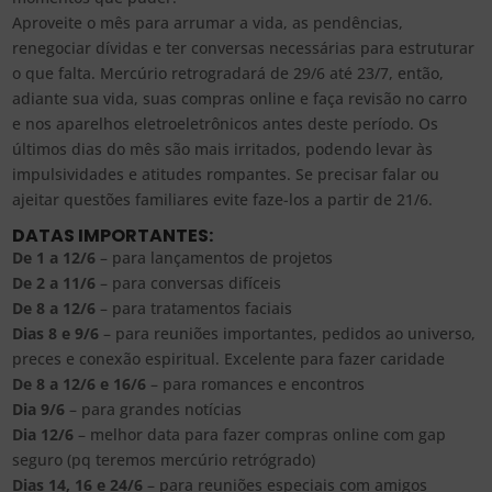
Aproveite o mês para arrumar a vida, as pendências,
renegociar dívidas e ter conversas necessárias para estruturar
o que falta. Mercúrio retrogradará de 29/6 até 23/7, então,
adiante sua vida, suas compras online e faça revisão no carro
e nos aparelhos eletroeletrônicos antes deste período. Os
últimos dias do mês são mais irritados, podendo levar às
impulsividades e atitudes rompantes. Se precisar falar ou
ajeitar questões familiares evite faze-los a partir de 21/6.
DATAS IMPORTANTES:
De 1 a 12/6
– para lançamentos de projetos
De 2 a 11/6
– para conversas difíceis
De 8 a 12/6
– para tratamentos faciais
Dias 8 e 9/6
– para reuniões importantes, pedidos ao universo,
preces e conexão espiritual. Excelente para fazer caridade
De 8 a 12/6 e 16/6
– para romances e encontros
Dia 9/6
– para grandes notícias
Dia 12/6
– melhor data para fazer compras online com gap
seguro (pq teremos mercúrio retrógrado)
Dias 14, 16 e 24/6
– para reuniões especiais com amigos