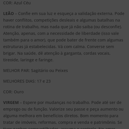
COR: Azul Céu
LEÃO
– Confie em sua luz e esqueça a validação externa. Pode
haver conflitos, competições desleais e algumas batalhas na
rotina de trabalho, mas nada que já não saiba (ou desconfie).
Atenção, apenas, com a necessidade de liberdade (isso vale
também para o amor), que pode bater de frente com algumas
estruturas já estabelecidas. Vá com calma. Converse sem
brigar. Na saúde, dê atenção à garganta, cordas vocais,
tireoide, laringe e faringe.
MELHOR PAR: Sagitário ou Peixes
MELHORES DIAS: 17 e 23
COR: Ouro
VIRGEM
– Espere por mudanças no trabalho. Pode até ser de
emprego ou de função. Valorize seu passe e peça aumento ou
alguma melhora em benefícios diretos. Bom momento para
tratar de imóveis, reformas, compra e venda e patrimônio. Se
tiver ganhos compartilhados, assuma o controle. No amor,