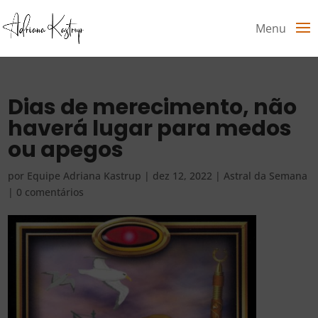
Menu
Dias de merecimento, não
haverá lugar para medos
ou apegos
por
Equipe Adriana Kastrup
|
dez 12, 2022
|
Astral da Semana
|
0 comentários