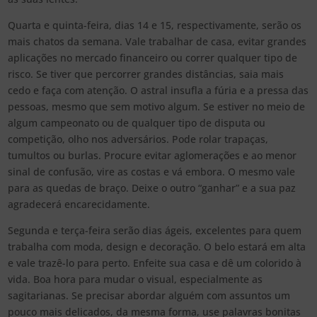
Quarta e quinta-feira, dias 14 e 15, respectivamente, serão os
mais chatos da semana. Vale trabalhar de casa, evitar grandes
aplicações no mercado financeiro ou correr qualquer tipo de
risco. Se tiver que percorrer grandes distâncias, saia mais
cedo e faça com atenção. O astral insufla a fúria e a pressa das
pessoas, mesmo que sem motivo algum. Se estiver no meio de
algum campeonato ou de qualquer tipo de disputa ou
competição, olho nos adversários. Pode rolar trapaças,
tumultos ou burlas. Procure evitar aglomerações e ao menor
sinal de confusão, vire as costas e vá embora. O mesmo vale
para as quedas de braço. Deixe o outro “ganhar” e a sua paz
agradecerá encarecidamente.
Segunda e terça-feira serão dias ágeis, excelentes para quem
trabalha com moda, design e decoração. O belo estará em alta
e vale trazê-lo para perto. Enfeite sua casa e dê um colorido à
vida. Boa hora para mudar o visual, especialmente as
sagitarianas. Se precisar abordar alguém com assuntos um
pouco mais delicados, da mesma forma, use palavras bonitas