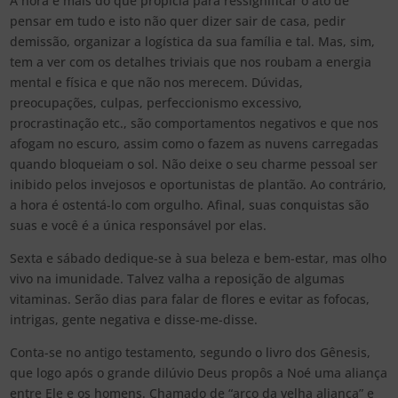
A hora é mais do que propícia para ressignificar o ato de
pensar em tudo e isto não quer dizer sair de casa, pedir
demissão, organizar a logística da sua família e tal. Mas, sim,
tem a ver com os detalhes triviais que nos roubam a energia
mental e física e que não nos merecem. Dúvidas,
preocupações, culpas, perfeccionismo excessivo,
procrastinação etc., são comportamentos negativos e que nos
afogam no escuro, assim como o fazem as nuvens carregadas
quando bloqueiam o sol. Não deixe o seu charme pessoal ser
inibido pelos invejosos e oportunistas de plantão. Ao contrário,
a hora é ostentá-lo com orgulho. Afinal, suas conquistas são
suas e você é a única responsável por elas.
Sexta e sábado dedique-se à sua beleza e bem-estar, mas olho
vivo na imunidade. Talvez valha a reposição de algumas
vitaminas. Serão dias para falar de flores e evitar as fofocas,
intrigas, gente negativa e disse-me-disse.
Conta-se no antigo testamento, segundo o livro dos Gênesis,
que logo após o grande dilúvio Deus propôs a Noé uma aliança
entre Ele e os homens. Chamado de “arco da velha aliança” e