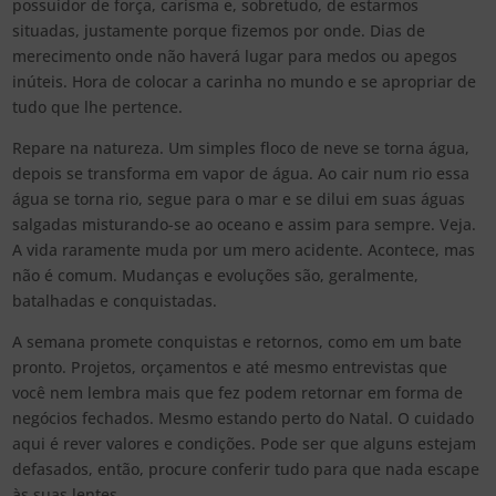
possuidor de força, carisma e, sobretudo, de estarmos
situadas, justamente porque fizemos por onde. Dias de
merecimento onde não haverá lugar para medos ou apegos
inúteis. Hora de colocar a carinha no mundo e se apropriar de
tudo que lhe pertence.
Repare na natureza. Um simples floco de neve se torna água,
depois se transforma em vapor de água. Ao cair num rio essa
água se torna rio, segue para o mar e se dilui em suas águas
salgadas misturando-se ao oceano e assim para sempre. Veja.
A vida raramente muda por um mero acidente. Acontece, mas
não é comum. Mudanças e evoluções são, geralmente,
batalhadas e conquistadas.
A semana promete conquistas e retornos, como em um bate
pronto. Projetos, orçamentos e até mesmo entrevistas que
você nem lembra mais que fez podem retornar em forma de
negócios fechados. Mesmo estando perto do Natal. O cuidado
aqui é rever valores e condições. Pode ser que alguns estejam
defasados, então, procure conferir tudo para que nada escape
às suas lentes.